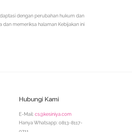
eradaptasi dengan perubahan hukum dan
 dan memeriksa halaman Kebijakan ini
Hubungi Kami
E-Mail:
cs@kesiniya.com
Hanya Whatsapp: 0813-8117-
0711