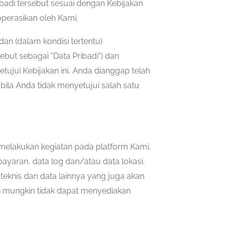
ibadi tersebut sesuai dengan Kebijakan
ioperasikan oleh Kami.
n (dalam kondisi tertentu)
but sebagai "Data Pribadi") dan
jui Kebijakan ini, Anda dianggap telah
ila Anda tidak menyetujui salah satu
elakukan kegiatan pada platform Kami,
bayaran, data log dan/atau data lokasi.
knis dan data lainnya yang juga akan
i mungkin tidak dapat menyediakan