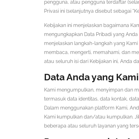
pengguna, atau pengguna terdaftar (selan
Privasi ini (selanjutnya disebut sebagai "
Kebijakan ini menjelaskan bagaimana Ka
mengungkapkan Data Pribadi yang Anda id
menjelaskan langkah-langkah yang Kami 
membaca, mengerti, memahami, dan menyet
atau seluruh isi dari Kebijakan ini, Anda
Data Anda yang Kam
Kami mengumpulkan, menyimpan dan meme
termasuk data identitas, data kontak, dat
Dalam menggunakan platform Kami, Anda 
Kami kumpulkan dan/atau kumpulkan. Jik
beberapa atau seluruh layanan yang ter