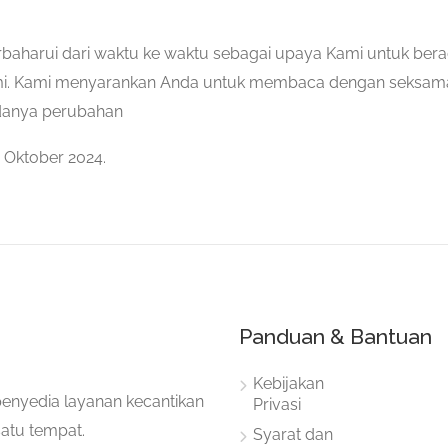
perbaharui dari waktu ke waktu sebagai upaya Kami untuk b
ami. Kami menyarankan Anda untuk membaca dengan seksama
adanya perubahan
 1 Oktober 2024.
Panduan & Bantuan
Kebijakan
nyedia layanan kecantikan
Privasi
atu tempat.
Syarat dan