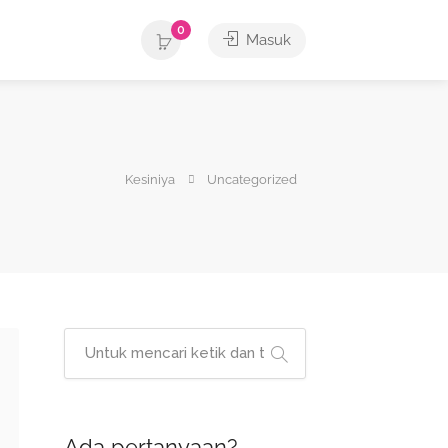
0
Masuk
Kesiniya
Uncategorized
Ada pertanyaan?