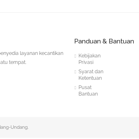
Panduan & Bantuan
nyedia layanan kecantikan
Kebijakan
atu tempat.
Privasi
Syarat dan
Ketentuan
Pusat
Bantuan
dang-Undang.