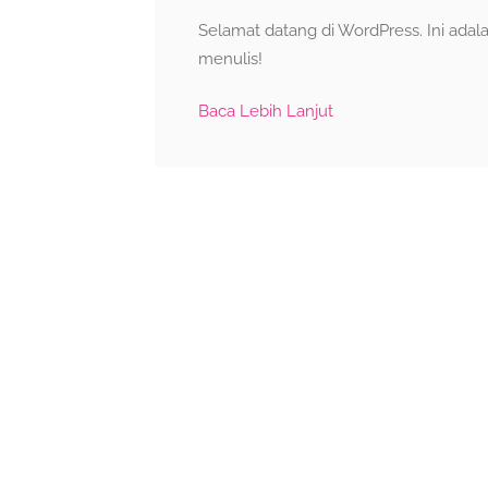
Selamat datang di WordPress. Ini adala
menulis!
Baca Lebih Lanjut